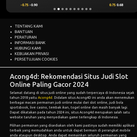
-0.75
-0.90
0.75
0.68
TENTANG KAMI
BANTUAN
PERATURAN
INFORMASI BANK
HUBUNGI KAMI
KEBIJAKAN PRIVASI
PERSETUJUAN COOKIES
Acong4d: Rekomendasi Situs Judi Slot
Online Paling Gacor 2024
Selamat datang di situs judi online yang sudah terpercaya di Indonesia sejak
tahun 2018 yaitu
Acong4d
. Didalam situs Acong4D ini anda akan menemukan
berbagai macam permainan judi online mulai dari slot online, judi bola
sportsbook, live casino, tembak ikan, togel online dan masih banyak lagi.
Dapat dikatakan pada tahun 2024 ini, situs Acong4d merupakan salah satu
website taruhan yang menyediakan game terlengkap di Indonesia.
Pilihan permainan yang disediakan oleh kami pastinya sudah memiliki aplikasi
terbaik yang memudahkan anda untuk dapat bermain di perangkat mobile
anda ataupun desktop. Anda dapat memainkan seluruh permainan yang