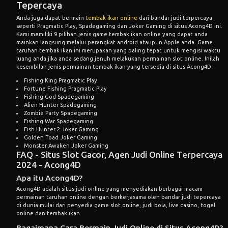
Tepercaya
Anda juga dapat bermain
tembak ikan online
dari bandar judi terpercaya
seperti Pragmatic Play, Spadegaming dan Joker Gaming di situs Acong4D ini.
Kami memiliki 9 pilihan jenis game tembak ikan online yang dapat anda
mainkan langsung melalui perangkat android ataupun Apple anda. Game
taruhan tembak ikan ini merupakan yang paling tepat untuk mengisi waktu
luang anda jika anda sedang jenuh melakukan permainan slot online. Inilah
kesembilan jenis permainan tembak ikan yang tersedia di situs Acong4D.
Fishing King Pragmatic Play
Fortune Fishing Pragmatic Play
Fishing God Spadegaming
Alien Hunter Spadegaming
Zombie Party Spadegaming
Fishing War Spadegaming
Fish Hunter 2 Joker Gaming
Golden Toad Joker Gaming
Monster Awaken Joker Gaming
FAQ - Situs Slot Gacor, Agen Judi Online Terpercaya
2024 - Acong4D
Apa itu Acong4D?
Acong4D adalah situs judi online yang menyediakan berbagai macam
permainan taruhan online dengan berkerjasama oleh bandar judi tepercaya
di dunia mulai dari penyedia game slot online, judi bola, live casino, togel
online dan tembak ikan.
Bagaimana Cara Bermain Judi Online di Situs Acong4D?