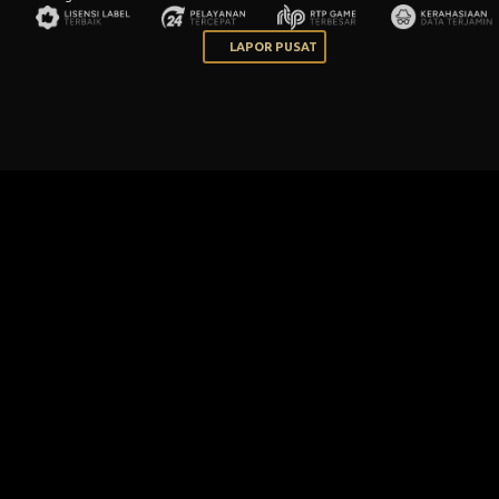
LAPOR PUSAT