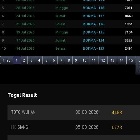
5
26 Jul 2026
Minggu
BOKMA - 138
7051
6
24 Jul 2026
Jumat
BOKMA - 137
8440
7
21 Jul 2026
Selasa
BOKMA - 136
1963
8
19 Jul 2026
Minggu
BOKMA - 135
7104
9
17 Jul 2026
Jumat
BOKMA - 134
3355
10
14 Jul 2026
Selasa
BOKMA - 133
2494
First
1
2
3
4
5
6
7
8
9
10
11
12
13
14
15
(
)
Togel Result
TOTO WUHAN
06-08-2026
4498
HK SIANG
05-08-2026
0773