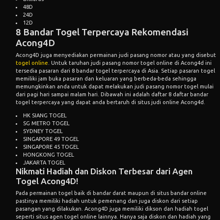
48D
24D
12D
8 Bandar Togel Terpercaya Rekomendasi
Acong4D
Acong4D juga menyediakan permainan judi pasang nomor atau yang disebut
togel online
. Untuk taruhan judi pasang nomor togel online di Acong4d ini
tersedia pasaran dari 8 bandar togel terpercaya di Asia. Setiap pasaran togel
memiliki jam buka pasaran dan keluaran yang berbeda-beda sehingga
memungkinkan anda untuk dapat melakukan judi pasang nomor togel mulai
dari pagi hari sampai malam hari. Dibawah ini adalah daftar 8 daftar bandar
togel terpercaya yang dapat anda bertaruh di situs judi online Acong4d.
HK SIANG TOGEL
SG METRO TOGEL
SYDNEY TOGEL
SINGAPORE 49 TOGEL
SINGAPORE 45 TOGEL
HONGKONG TOGEL
JAKARTA TOGEL
Nikmati Hadiah dan Diskon Terbesar dari Agen
Togel Acong4D!
Pada permainan togel baik di bandar darat maupun di situs bandar online
pastinya memiliki hadiah untuk pemenang dan juga diskon dari setiap
pasangan yang dilakukan. Acong4D juga memiliki dikson dan hadiah togel
seperti situs agen togel online lainnya. Hanya saja diskon dan hadiah yang