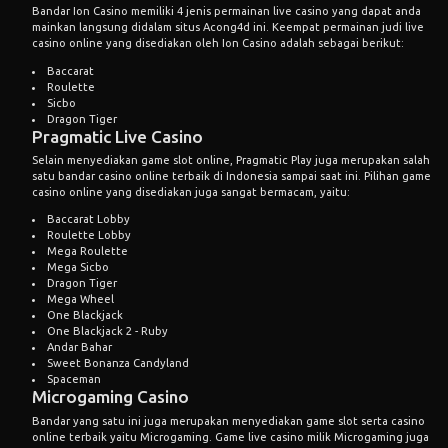
Bandar Ion Casino memiliki 4 jenis permainan live casino yang dapat anda
mainkan langsung didalam situs Acong4d ini. Keempat permainan judi live
casino online yang disediakan oleh Ion Casino adalah sebagai berikut:
Baccarat
Roulette
Sicbo
Dragon Tiger
Pragmatic Live Casino
Selain menyediakan game slot online, Pragmatic Play juga merupakan salah
satu bandar casino online terbaik di Indonesia sampai saat ini. Pilihan game
casino online yang disediakan juga sangat bermacam, yaitu:
Baccarat Lobby
Roulette Lobby
Mega Roulette
Mega Sicbo
Dragon Tiger
Mega Wheel
One Blackjack
One Blackjack 2 - Ruby
Andar Bahar
Sweet Bonanza Candyland
Spaceman
Microgaming Casino
Bandar yang satu ini juga merupakan menyediakan game slot serta casino
online terbaik yaitu Microgaming. Game live casino milik Microgaming juga