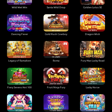
Wild Wet Win
Santa Wild Drop
Golden Lotus SE
Dancing Fever
Gold Rush Cowboy
Dragon Wish
Legacy of Ramakien
Roma
Fury Max Lucky Road
Fiery Sevens Hot 100
Fruit Ninja Fury
Lucky Horse