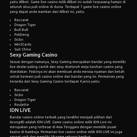
yaitu Allbet. Game live casino milik Allbet ini sudah terpasang hampir di
seluruh situs judi online di dunia. Terdapat 7 game live casino online
yang dapat anda mainkan dari Allbet ini, yaitu:
Baccarat
Dragon Tiger
Bull Bull
PokDeng
Sicbo
Win3Cards
Suit China
Sexy Gaming Casino
Sesuai dengan namanya, Sexy Gaming merupakan bandar yang memiliki
live dealar paling cantik dan sexy diseluruh meja taruhan casino yang
disediakan. Pastinya ini akan membuat anda merasa nyaman dan betah
untuk bermain judi casino online dari bandar yang ini. Permainan yang
tersedia dari Sexy Gaming Casino terdapat 4 jenis yaitu:
Baccarat
Sicbo
Dragon Tiger
Roulette
IDN LIVE
Bandar casino online terbaik yang terakhir menjadi pilihan dari
Acong4D adalah IDN LIVE. Game casino online milik IDN Live ini
merupakan yang terbesar di Asia Tenggara dengan memiliki pusat
kasino di Kamboja. Permainan live casino online milik IDN LIVE ini juga
sangat unik dan memiliki 19 game sebagai berikut: