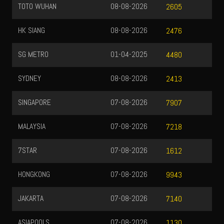
TOTO WUHAN
08-08-2026
2605
HK SIANG
08-08-2026
2476
SG METRO
01-04-2025
4480
SYDNEY
08-08-2026
2413
SINGAPORE
07-08-2026
7907
MALAYSIA
07-08-2026
7218
7STAR
07-08-2026
1612
HONGKONG
07-08-2026
9943
JAKARTA
07-08-2026
7140
ASIAPOOLS
07-08-2026
1130