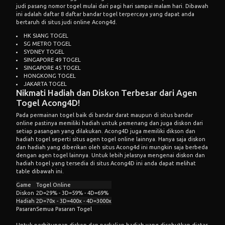
judi pasang nomor togel mulai dari pagi hari sampai malam hari. Dibawah
ini adalah daftar 8 daftar bandar togel terpercaya yang dapat anda
bertaruh di situs judi online Acong4d.
HK SIANG TOGEL
SG METRO TOGEL
SYDNEY TOGEL
SINGAPORE 49 TOGEL
SINGAPORE 45 TOGEL
HONGKONG TOGEL
JAKARTA TOGEL
Nikmati Hadiah dan Diskon Terbesar dari Agen
Togel Acong4D!
Pada permainan togel baik di bandar darat maupun di situs bandar
online pastinya memiliki hadiah untuk pemenang dan juga diskon dari
setiap pasangan yang dilakukan. Acong4D juga memiliki dikson dan
hadiah togel seperti situs agen togel online lainnya. Hanya saja diskon
dan hadiah yang diberikan oleh situs Acong4d ini mungkin saja berbeda
dengan agen togel lainnya. Untuk lebih jelasnya mengenai diskon dan
hadiah togel yang tersedia di situs Acong4D ini anda dapat melihat
table dibawah ini.
Game
Togel Online
Diskon
2D=29% - 3D=59% - 4D=69%
Hadiah
2D=70x - 3D=400x - 4D=3000x
Pasaran
Semua Pasaran Togel
Untuk perhitungan diskon dan perkalian hadiah yang disebutkan diatas