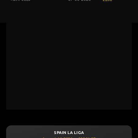
SPAIN LA LIGA