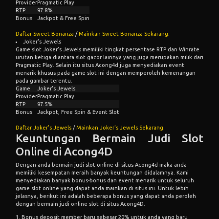
Provider
Pragmatic Play
RTP
97.8%
Bonus
Jackpot & Free Spin
Daftar Sweet Bonanza
/
Mainkan Sweet Bonanza Sekarang
.
Joker's Jewels
Game slot Joker's Jewels memiliki tingkat persentase RTP dan Winrate
urutan ketiga diantara slot gacor lainnya yang juga merupakan milik dari
Pragmatic Play. Selain itu situs Acong4d juga menyediakan event
menarik khusus pada game slot ini dengan memperoleh kemenangan
pada gambar terentu.
Game
Joker's Jewels
Provider
Pragmatic Play
RTP
97.5%
Bonus
Jackpot, Free Spin & Event Slot
Daftar Joker's Jewels
/
Mainkan Joker's Jewels Sekarang
.
Keuntungan Bermain Judi Slot
Online di Acong4D
Dengan anda bermain judi slot online di situs Acong4d maka anda
memiliki kesempatan meraih banyak keuntungan didalamnya. Kami
menyediakan banyak bonus-bonus dan event menarik untuk seluruh
game slot online yang dapat anda mainkan di situs ini. Untuk lebih
jelasnya, berikut ini adalah beberapa bonus yang dapat anda peroleh
dengan bermain judi online slot di situs Acong4D.
1. Bonus deposit member baru sebesar 20% untuk anda yang baru