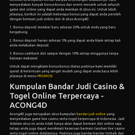
menyediakan banyak bonus-bonus dan event menarik untuk seluruh
game slot online yang dapat anda mainkan di situs ini. Untuk lebih
jelasnya, berikut ini adalah beberapa bonus yang dapat anda peroleh
dengan bermain judi online slot di situs Acong4D.
1. Bonus deposit member baru sebesar 20% untuk anda yang baru
bergabung.
2. Bonus deposit harian sebesar 5% yang dapat anda klaim setiap kali
anda melakukan deposit.
3. Bonus cashback slot sampai dengan 10% setiap minggunya tanpa
batasan maksimal.
Untuk dapat mengklaim bonus-bonus diatas pastinya kami memiliki
syarat & ketentuan yang sangat mudah yang dapat anda baca lebih
jelasnya di menu
PROMOSI
.
Kumpulan Bandar Judi Casino &
Togel Online Terpercaya -
ACONG4D
Acong4D juga merupakan situs kumpulan
bandar judi online
yang
menyediakan game live casino serta togel terpercaya di Indonesia. Jadi
didalam situs ini anda tidak hanya akan dapat bermain slot online saja,
tetapi anda juga dapat menikmati keseruan bermain taruhan live casino
serta togel online didalamnya. Pastinya juga bandar-bandar terbaik dan