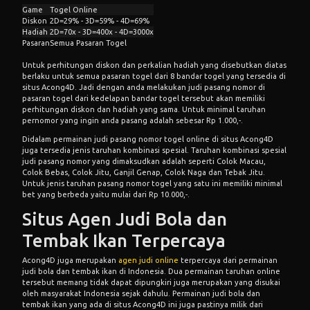
Game
Togel Online
Diskon
2D=29% - 3D=59% - 4D=69%
Hadiah
2D=70x - 3D=400x - 4D=3000x
Pasaran
Semua Pasaran Togel
Untuk perhitungan diskon dan perkalian hadiah yang disebutkan diatas
berlaku untuk semua pasaran togel dari 8 bandar togel yang tersedia di
situs Acong4D. Jadi dengan anda melakukan judi pasang nomor di
pasaran togel dari kedelapan bandar togel tersebut akan memiliki
perhitungan diskon dan hadiah yang sama. Untuk minimal taruhan
pernomor yang ingin anda pasang adalah sebesar Rp 1.000,-.
Didalam permainan judi pasang nomor togel online di situs Acong4D
juga tersedia jenis taruhan kombinasi spesial. Taruhan kombinasi spesial
judi pasang nomor yang dimaksudkan adalah seperti Colok Macau,
Colok Bebas, Colok Jitu, Ganjil Genap, Colok Naga dan Tebak Jitu.
Untuk jenis taruhan pasang nomor togel yang satu ini memiliki minimal
bet yang berbeda yaitu mulai dari Rp 10.000,-.
Situs Agen Judi Bola dan
Tembak Ikan Terpercaya
Acong4D juga merupakan
agen judi online
terpercaya dari permainan
judi bola dan tembak ikan di Indonesia. Dua permainan taruhan online
tersebut memang tidak dapat dipungkiri juga merupakan yang disukai
oleh masyarakat Indonesia sejak dahulu. Permainan judi bola dan
tembak ikan yang ada di situs Acong4D ini juga pastinya milik dari