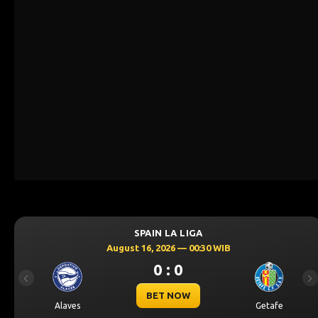
SPAIN LA LIGA
August 16, 2026 — 00:30 WIB
0 : 0
Previous
Ne
BET NOW
Alaves
Getafe