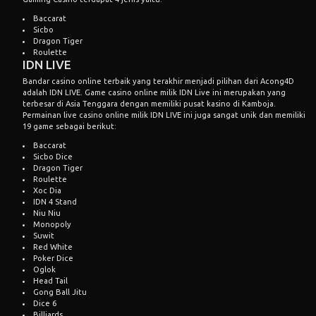
Baccarat
Sicbo
Dragon Tiger
Roulette
IDN LIVE
Bandar casino online terbaik yang terakhir menjadi pilihan dari Acong4D
adalah IDN LIVE. Game casino online milik IDN Live ini merupakan yang
terbesar di Asia Tenggara dengan memiliki pusat kasino di Kamboja.
Permainan live casino online milik IDN LIVE ini juga sangat unik dan memiliki
19 game sebagai berikut:
Baccarat
Sicbo Dice
Dragon Tiger
Roulette
Xoc Dia
IDN 4 Stand
Niu Niu
Monopoly
Suwit
Red White
Poker Dice
Oglok
Head Tail
Gong Ball Jitu
Dice 6
Billiards