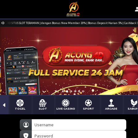
TUS SLOT TERAMAN | dengan Bonus New Member 20% | Bonus Deposit Harian 5% | Cashback Slot dan Liv
TOGEL
SLOT
LIVE CASINO
SPORT
ARCADE
SABU