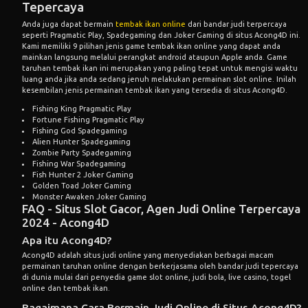
Tepercaya
Anda juga dapat bermain
tembak ikan online
dari bandar judi terpercaya
seperti Pragmatic Play, Spadegaming dan Joker Gaming di situs Acong4D ini.
Kami memiliki 9 pilihan jenis game tembak ikan online yang dapat anda
mainkan langsung melalui perangkat android ataupun Apple anda. Game
taruhan tembak ikan ini merupakan yang paling tepat untuk mengisi waktu
luang anda jika anda sedang jenuh melakukan permainan slot online. Inilah
kesembilan jenis permainan tembak ikan yang tersedia di situs Acong4D.
Fishing King Pragmatic Play
Fortune Fishing Pragmatic Play
Fishing God Spadegaming
Alien Hunter Spadegaming
Zombie Party Spadegaming
Fishing War Spadegaming
Fish Hunter 2 Joker Gaming
Golden Toad Joker Gaming
Monster Awaken Joker Gaming
FAQ - Situs Slot Gacor, Agen Judi Online Terpercaya
2024 - Acong4D
Apa itu Acong4D?
Acong4D adalah situs judi online yang menyediakan berbagai macam
permainan taruhan online dengan berkerjasama oleh bandar judi tepercaya
di dunia mulai dari penyedia game slot online, judi bola, live casino, togel
online dan tembak ikan.
Bagaimana Cara Bermain Judi Online di Situs Acong4D?