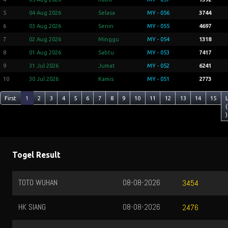
5
04 Aug 2026
Selasa
MY - 056
3744
6
03 Aug 2026
Senin
MY - 055
4697
7
02 Aug 2026
Minggu
MY - 054
1318
8
01 Aug 2026
Sabtu
MY - 053
7417
9
31 Jul 2026
Jumat
MY - 052
6241
10
30 Jul 2026
Kamis
MY - 051
2773
First
1
2
3
4
5
6
7
8
9
10
11
12
13
14
15
(
)
Togel Result
TOTO WUHAN
08-08-2026
3454
HK SIANG
08-08-2026
2476