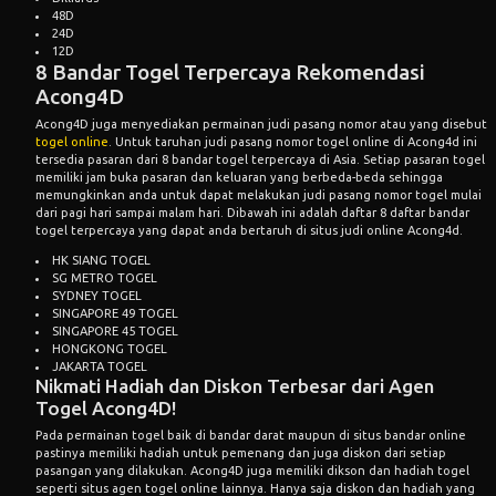
48D
24D
12D
8 Bandar Togel Terpercaya Rekomendasi
Acong4D
Acong4D juga menyediakan permainan judi pasang nomor atau yang disebut
togel online
. Untuk taruhan judi pasang nomor togel online di Acong4d ini
tersedia pasaran dari 8 bandar togel terpercaya di Asia. Setiap pasaran togel
memiliki jam buka pasaran dan keluaran yang berbeda-beda sehingga
memungkinkan anda untuk dapat melakukan judi pasang nomor togel mulai
dari pagi hari sampai malam hari. Dibawah ini adalah daftar 8 daftar bandar
togel terpercaya yang dapat anda bertaruh di situs judi online Acong4d.
HK SIANG TOGEL
SG METRO TOGEL
SYDNEY TOGEL
SINGAPORE 49 TOGEL
SINGAPORE 45 TOGEL
HONGKONG TOGEL
JAKARTA TOGEL
Nikmati Hadiah dan Diskon Terbesar dari Agen
Togel Acong4D!
Pada permainan togel baik di bandar darat maupun di situs bandar online
pastinya memiliki hadiah untuk pemenang dan juga diskon dari setiap
pasangan yang dilakukan. Acong4D juga memiliki dikson dan hadiah togel
seperti situs agen togel online lainnya. Hanya saja diskon dan hadiah yang