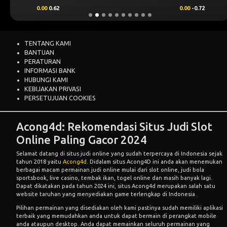
0.00
0.62
0.00
-0.72
TENTANG KAMI
BANTUAN
PERATURAN
INFORMASI BANK
HUBUNGI KAMI
KEBIJAKAN PRIVASI
PERSETUJUAN COOKIES
Acong4d: Rekomendasi Situs Judi Slot
Online Paling Gacor 2024
Selamat datang di situs judi online yang sudah terpercaya di Indonesia sejak
tahun 2018 yaitu
Acong4d
. Didalam situs Acong4D ini anda akan menemukan
berbagai macam permainan judi online mulai dari slot online, judi bola
sportsbook, live casino, tembak ikan, togel online dan masih banyak lagi.
Dapat dikatakan pada tahun 2024 ini, situs Acong4d merupakan salah satu
website taruhan yang menyediakan game terlengkap di Indonesia.
Pilihan permainan yang disediakan oleh kami pastinya sudah memiliki aplikasi
terbaik yang memudahkan anda untuk dapat bermain di perangkat mobile
anda ataupun desktop. Anda dapat memainkan seluruh permainan yang