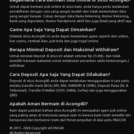
Untuk dapat bermain judi online di situs kami, anda hanya perlu melakukan
pendaftaran dengan cara yang sangat mudah dan tidak memerlukan data
yang sangat banyak. Cukup dengan data Nama Rekening, Nomor Rekening,
Bank yang digunakan, Nomor Handphone aktif dan juga Email yang aktif saja.
Game Apa Saja Yang Dapat Dimainkan?
Didalam situs Acong4D ini anda dapat memainkan game seperti slot online,
live casino, tembak ikan, judi bola dan juga togel online.
Berapa Minimal Deposit dan Maksimal Withdraw?
Untuk minimal deposit di situs ini adalah sebesar Rp 25.000,- dan tidak
memiliki batasan maksimal untuk melakukan penarikan saldo kemenangan /
withdraw.
Cara Deposit Apa Saja Yang Dapat Dilakukan?
Deposit di situs Acong4D anda dapat melakukan menggunakan 4 cara yaitu
melalui transfer bank (BCA, BRI, BNI, MANDIRI & CIMB), Deposit Pulsa (XL &
Telkomsel), Transfer E-Wallet (OVO, DANA, GoPay) dan juga menggunakan
QRIS.
Apakah Aman Bermain di Acong4D?
Kami dapat pastikan bahwa situs Acong4D ini merupakan agen judi online
yang paling aman di Indonesia sampai saat ini karena kami telah memiliki izin
beroperasi dan berlisensi resmi dari forum perjudian di Asia yaitu PAGCOR.
© 2015 - 2026 Copyright ACONG4D.
All Rights Reserved.