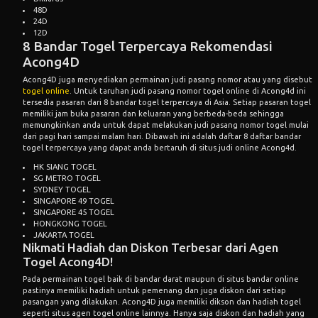
48D
24D
12D
8 Bandar Togel Terpercaya Rekomendasi
Acong4D
Acong4D juga menyediakan permainan judi pasang nomor atau yang disebut
togel online
. Untuk taruhan judi pasang nomor togel online di Acong4d ini
tersedia pasaran dari 8 bandar togel terpercaya di Asia. Setiap pasaran togel
memiliki jam buka pasaran dan keluaran yang berbeda-beda sehingga
memungkinkan anda untuk dapat melakukan judi pasang nomor togel mulai
dari pagi hari sampai malam hari. Dibawah ini adalah daftar 8 daftar bandar
togel terpercaya yang dapat anda bertaruh di situs judi online Acong4d.
HK SIANG TOGEL
SG METRO TOGEL
SYDNEY TOGEL
SINGAPORE 49 TOGEL
SINGAPORE 45 TOGEL
HONGKONG TOGEL
JAKARTA TOGEL
Nikmati Hadiah dan Diskon Terbesar dari Agen
Togel Acong4D!
Pada permainan togel baik di bandar darat maupun di situs bandar online
pastinya memiliki hadiah untuk pemenang dan juga diskon dari setiap
pasangan yang dilakukan. Acong4D juga memiliki dikson dan hadiah togel
seperti situs agen togel online lainnya. Hanya saja diskon dan hadiah yang