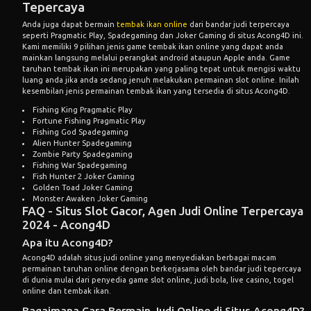
Tepercaya
Anda juga dapat bermain
tembak ikan online
dari bandar judi terpercaya
seperti Pragmatic Play, Spadegaming dan Joker Gaming di situs Acong4D ini.
Kami memiliki 9 pilihan jenis game tembak ikan online yang dapat anda
mainkan langsung melalui perangkat android ataupun Apple anda. Game
taruhan tembak ikan ini merupakan yang paling tepat untuk mengisi waktu
luang anda jika anda sedang jenuh melakukan permainan slot online. Inilah
kesembilan jenis permainan tembak ikan yang tersedia di situs Acong4D.
Fishing King Pragmatic Play
Fortune Fishing Pragmatic Play
Fishing God Spadegaming
Alien Hunter Spadegaming
Zombie Party Spadegaming
Fishing War Spadegaming
Fish Hunter 2 Joker Gaming
Golden Toad Joker Gaming
Monster Awaken Joker Gaming
FAQ - Situs Slot Gacor, Agen Judi Online Terpercaya
2024 - Acong4D
Apa itu Acong4D?
Acong4D adalah situs judi online yang menyediakan berbagai macam
permainan taruhan online dengan berkerjasama oleh bandar judi tepercaya
di dunia mulai dari penyedia game slot online, judi bola, live casino, togel
online dan tembak ikan.
Bagaimana Cara Bermain Judi Online di Situs Acong4D?