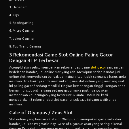
3. Habanero
4. CQ9
5. Spadegaming
6. Micro Gaming
7. Joker Gaming
8. Top Trend Gaming
3 Rekomendasi Game Slot Online Paling Gacor
Dengan RTP Terbesar
Acong4d akan selalu memberikan rekomendasi game
slot gacor
saat ini dari
kedelapan bandar judi online slot yang ada. Meskipun setiap bandar judi
online slot menyediakan banyak permainan, tapi tidak semuanya harus anda
mainkan. Ada baiknya anda memainkan game slot online yang memang saat
ini paling gacor / sedang memiliki tingkat kemenangan tinggi. Dengan anda
bermain di slot online yang sedang gacor maka pastinya itu akan
memberikan keuntungan yang besar untuk anda. Untuk itu kami
menyediakan 3 rekomendasi slot gacor untuk saat ini yang wajib anda
mainkan.
Gate of Olympus / Zeus Slot
Slot online yang bernama Gate of Olympus ini merupakan game milik dari
bandar judi slot Pragmatic Play. Gate of Olympus atau yang sering dikenal
dengan Zeus slot ini merupakan game slot online dengan peringkat gacor