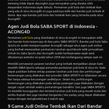
memang tidak dapat dipungkiri juga merupakan yang disukai oleh
masyarakat Indonesia sejak dahulu. Permainan judi bola dan tembak ikan
yang ada di situs Acong4D ini juga pastinya milik dari bandar judi terbaik di
dunia. Apa saja bandar judi bola dan tembak ikan yang tersedia pada situs
Acong4D?
Agen Judi Bola SABA SPORT di Indonesia -
ACONG4D
Permainan
judi bola
yang disediakan di situs Acong4d ini merupakan milik
dari bandar bola terpercaya di Asia yaitu SABA SPORTS. Bandar judi bola Saba
Sports ini sudah mempercayakan Acong4D sebagai situs agen judi online
yang berhak memasarkan permainan taruhan sportsbook milik perusahaan.
Untuk itu Saba Sports dan Acong4D sudah berkejersama sejak awal
dibukannya website ini pada tahun 2018 dan berlangsung sampai saat ini.
Memiliki penawaran pasaran taruhan yang terbaik menjadikan alasan kami
memilih SABA Sports sebagai penyedia permainan judi bola di situs ini. Kami
dapat pastikan bahwa setiap pasaran taruhan judi bola dan perhitungan
kemenangan yang dilakukan dari provider SABA SPORTS ini dilakukan secara
Fair tanpa adanya kecurangan sedikitpun. Selain itu, perhitungan
kemenangan yang dilakukan pada setiap pasangan juga dilakukan dengan
sangat cepat setelah waktu pertandingan berakhir. Dan juga SABA SPORTS
ini memiliki keunggulan dari minimal taruhan judi bola yang murah mulai dari
seribu Rupiah dan juga taruhan berganda / mix parlay yang dapat dilakukan
hanya dengan mengkombinasi 2 match saja.
9 Game Judi Online Tembak Ikan Dari Bandar