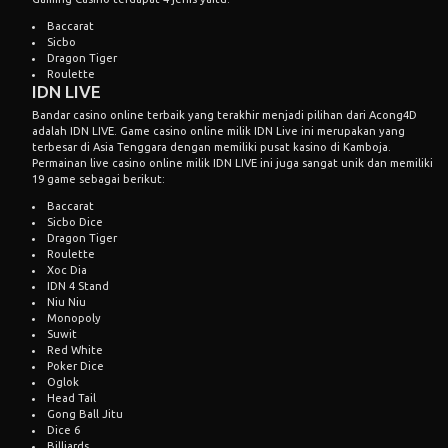
Baccarat
Sicbo
Dragon Tiger
Roulette
IDN LIVE
Bandar casino online terbaik yang terakhir menjadi pilihan dari Acong4D
adalah IDN LIVE. Game casino online milik IDN Live ini merupakan yang
terbesar di Asia Tenggara dengan memiliki pusat kasino di Kamboja.
Permainan live casino online milik IDN LIVE ini juga sangat unik dan memiliki
19 game sebagai berikut:
Baccarat
Sicbo Dice
Dragon Tiger
Roulette
Xoc Dia
IDN 4 Stand
Niu Niu
Monopoly
Suwit
Red White
Poker Dice
Oglok
Head Tail
Gong Ball Jitu
Dice 6
Billiards