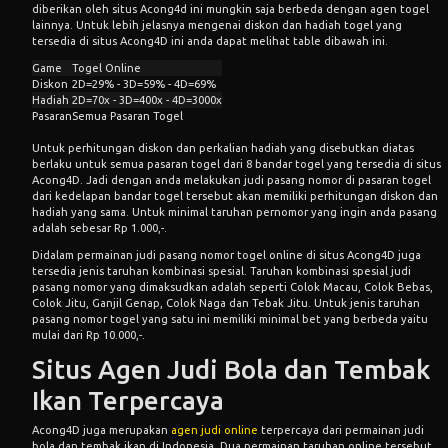
diberikan oleh situs Acong4d ini mungkin saja berbeda dengan agen togel
lainnya. Untuk lebih jelasnya mengenai diskon dan hadiah togel yang
tersedia di situs Acong4D ini anda dapat melihat table dibawah ini.
Game
Togel Online
Diskon
2D=29% - 3D=59% - 4D=69%
Hadiah
2D=70x - 3D=400x - 4D=3000x
Pasaran
Semua Pasaran Togel
Untuk perhitungan diskon dan perkalian hadiah yang disebutkan diatas
berlaku untuk semua pasaran togel dari 8 bandar togel yang tersedia di situs
Acong4D. Jadi dengan anda melakukan judi pasang nomor di pasaran togel
dari kedelapan bandar togel tersebut akan memiliki perhitungan diskon dan
hadiah yang sama. Untuk minimal taruhan pernomor yang ingin anda pasang
adalah sebesar Rp 1.000,-.
Didalam permainan judi pasang nomor togel online di situs Acong4D juga
tersedia jenis taruhan kombinasi spesial. Taruhan kombinasi spesial judi
pasang nomor yang dimaksudkan adalah seperti Colok Macau, Colok Bebas,
Colok Jitu, Ganjil Genap, Colok Naga dan Tebak Jitu. Untuk jenis taruhan
pasang nomor togel yang satu ini memiliki minimal bet yang berbeda yaitu
mulai dari Rp 10.000,-.
Situs Agen Judi Bola dan Tembak
Ikan Terpercaya
Acong4D juga merupakan
agen judi online
terpercaya dari permainan judi
bola dan tembak ikan di Indonesia. Dua permainan taruhan online tersebut