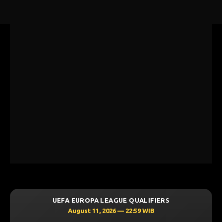
UEFA EUROPA LEAGUE QUALIFIERS
August 11, 2026 — 22:59 WIB