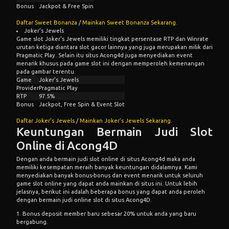
Bonus
Jackpot & Free Spin
Daftar Sweet Bonanza
/
Mainkan Sweet Bonanza Sekarang
.
Joker's Jewels
Game slot Joker's Jewels memiliki tingkat persentase RTP dan Winrate
urutan ketiga diantara slot gacor lainnya yang juga merupakan milik dari
Pragmatic Play. Selain itu situs Acong4d juga menyediakan event
menarik khusus pada game slot ini dengan memperoleh kemenangan
pada gambar terentu.
Game
Joker's Jewels
Provider
Pragmatic Play
RTP
97.5%
Bonus
Jackpot, Free Spin & Event Slot
Daftar Joker's Jewels
/
Mainkan Joker's Jewels Sekarang
.
Keuntungan Bermain Judi Slot
Online di Acong4D
Dengan anda bermain judi slot online di situs Acong4d maka anda
memiliki kesempatan meraih banyak keuntungan didalamnya. Kami
menyediakan banyak bonus-bonus dan event menarik untuk seluruh
game slot online yang dapat anda mainkan di situs ini. Untuk lebih
jelasnya, berikut ini adalah beberapa bonus yang dapat anda peroleh
dengan bermain judi online slot di situs Acong4D.
1. Bonus deposit member baru sebesar 20% untuk anda yang baru
bergabung.