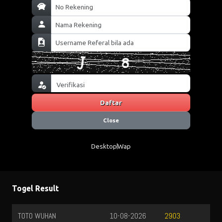
Daftar
Close
Desktop
Wap
Togel Result
TOTO WUHAN
10-08-2026
2903