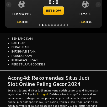
0 : 0
Previous
Next
BET NOW
FC Iberia 1999
Larne FC
0.75
0.88
-0.75
0.94
TENTANG KAMI
BANTUAN
PERATURAN
INFORMASI BANK
HUBUNGI KAMI
KEBIJAKAN PRIVASI
PERSETUJUAN COOKIES
Acong4d: Rekomendasi Situs Judi
Slot Online Paling Gacor 2024
Selamat datang di situs judi online yang sudah terpercaya di Indonesia
sejak tahun 2018 yaitu
Acong4d
. Didalam situs Acong4D ini anda akan
menemukan berbagai macam permainan judi online mulai dari slot
online, judi bola sportsbook, live casino, tembak ikan, togel online dan
masih banyak lagi. Dapat dikatakan pada tahun 2024 ini, situs Acong4d