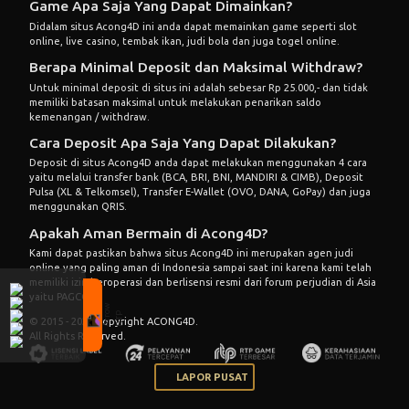
Game Apa Saja Yang Dapat Dimainkan?
Didalam situs Acong4D ini anda dapat memainkan game seperti slot
online, live casino, tembak ikan, judi bola dan juga togel online.
Berapa Minimal Deposit dan Maksimal Withdraw?
Untuk minimal deposit di situs ini adalah sebesar Rp 25.000,- dan tidak
memiliki batasan maksimal untuk melakukan penarikan saldo
kemenangan / withdraw.
Cara Deposit Apa Saja Yang Dapat Dilakukan?
Deposit di situs Acong4D anda dapat melakukan menggunakan 4 cara
yaitu melalui transfer bank (BCA, BRI, BNI, MANDIRI & CIMB), Deposit
Pulsa (XL & Telkomsel), Transfer E-Wallet (OVO, DANA, GoPay) dan juga
menggunakan QRIS.
Apakah Aman Bermain di Acong4D?
Kami dapat pastikan bahwa situs Acong4D ini merupakan agen judi
online yang paling aman di Indonesia sampai saat ini karena kami telah
memiliki izin beroperasi dan berlisensi resmi dari forum perjudian di Asia
yaitu PAGCOR.
© 2015 - 2026 Copyright ACONG4D.
All Rights Reserved.
LAPOR PUSAT