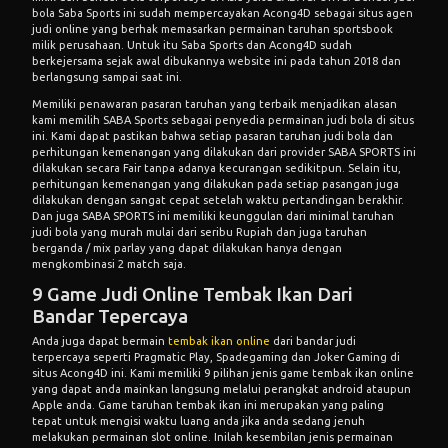
bola Saba Sports ini sudah mempercayakan Acong4D sebagai situs agen
judi online yang berhak memasarkan permainan taruhan sportsbook
milik perusahaan. Untuk itu Saba Sports dan Acong4D sudah
berkejersama sejak awal dibukannya website ini pada tahun 2018 dan
berlangsung sampai saat ini.
Memiliki penawaran pasaran taruhan yang terbaik menjadikan alasan
kami memilih SABA Sports sebagai penyedia permainan judi bola di situs
ini. Kami dapat pastikan bahwa setiap pasaran taruhan judi bola dan
perhitungan kemenangan yang dilakukan dari provider SABA SPORTS ini
dilakukan secara Fair tanpa adanya kecurangan sedikitpun. Selain itu,
perhitungan kemenangan yang dilakukan pada setiap pasangan juga
dilakukan dengan sangat cepat setelah waktu pertandingan berakhir.
Dan juga SABA SPORTS ini memiliki keunggulan dari minimal taruhan
judi bola yang murah mulai dari seribu Rupiah dan juga taruhan
berganda / mix parlay yang dapat dilakukan hanya dengan
mengkombinasi 2 match saja.
9 Game Judi Online Tembak Ikan Dari
Bandar Tepercaya
Anda juga dapat bermain
tembak ikan online
dari bandar judi
terpercaya seperti Pragmatic Play, Spadegaming dan Joker Gaming di
situs Acong4D ini. Kami memiliki 9 pilihan jenis game tembak ikan online
yang dapat anda mainkan langsung melalui perangkat android ataupun
Apple anda. Game taruhan tembak ikan ini merupakan yang paling
tepat untuk mengisi waktu luang anda jika anda sedang jenuh
melakukan permainan slot online. Inilah kesembilan jenis permainan